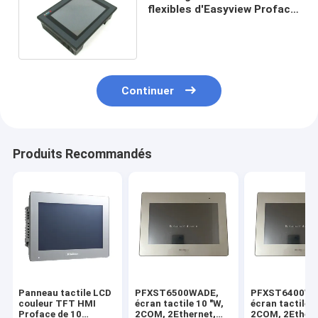
flexibles d'Easyview Proface
HMI GP577R-TC41-24VP
Continuer
Produits Recommandés
Panneau tactile LCD
PFXST6500WADE,
PFXST6400WA
couleur TFT HMI
écran tactile 10 "W,
écran tactile d
Proface de 10
2COM, 2Ethernet,
2COM, 2Ethern