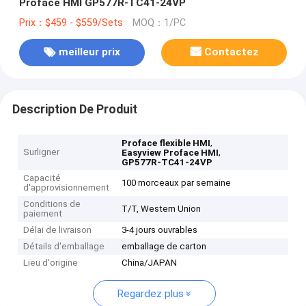
Proface HMI GP577R-TC41-24VP
Prix：$459 - $559/Sets
MOQ：1/PC
meilleur prix
Contactez
Description De Produit
,
Proface flexible HMI
Surligner
,
Easyview Proface HMI
GP577R-TC41-24VP
Capacité
100 morceaux par semaine
d'approvisionnement
Conditions de
T/T, Western Union
paiement
Délai de livraison
3-4 jours ouvrables
Détails d'emballage
emballage de carton
Lieu d'origine
China/JAPAN
Regardez plus