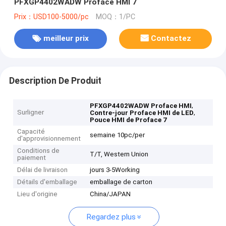
PFXGP4402WADW Proface HMI 7
Prix：USD100-5000/pc
MOQ：1/PC
meilleur prix
Contactez
Description De Produit
,
PFXGP4402WADW Proface HMI
Surligner
,
Contre-jour Proface HMI de LED
Pouce HMI de Proface 7
Capacité
semaine 10pc/per
d'approvisionnement
Conditions de
T/T, Western Union
paiement
Délai de livraison
jours 3-5Working
Détails d'emballage
emballage de carton
Lieu d'origine
China/JAPAN
Regardez plus