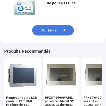
de pouce LED de
PFXGP4402WADW Proface
HMI 7
Continuer
Produits Recommandés
Panneau tactile LCD
PFXST6500WADE,
PFXST6400WA
couleur TFT HMI
écran tactile 10 "W,
écran tactile d
Proface de 10
2COM, 2Ethernet,
2COM, 2Ethern