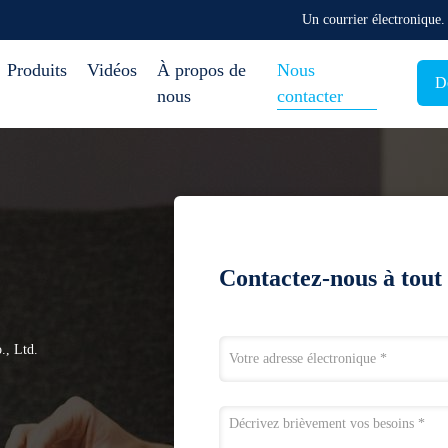
Un courrier électronique
Produits
Vidéos
À propos de
Nous
D
nous
contacter
Contactez-nous à tou
., Ltd.