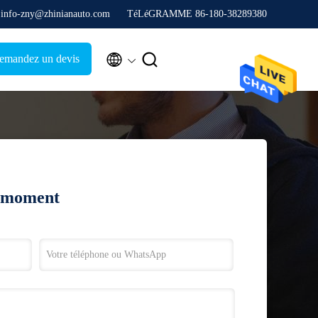
. info-zny@zhinianauto.com
TéLéGRAMME 86-180-38289380


emandez un devis
t moment