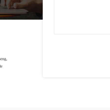
heng,
de