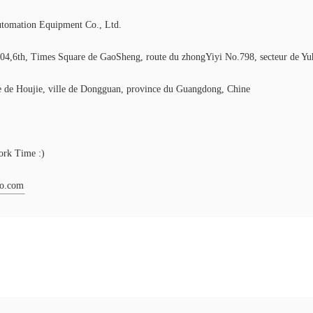
tomation Equipment Co., Ltd.
4,6th, Times Square de GaoSheng, route du zhongYiyi No.798, secteur de Yuh
e de Houjie, ville de Dongguan, province du Guangdong, Chine
rk Time :)
to.com