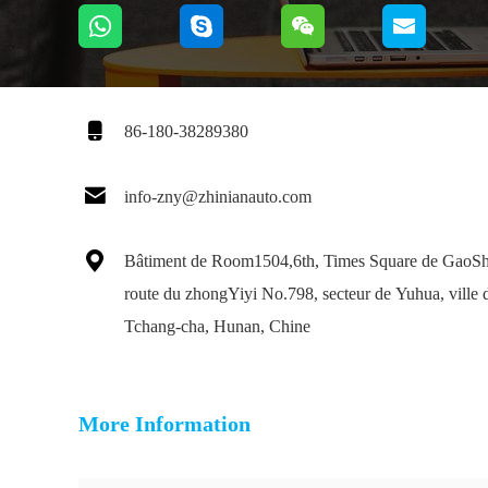

86-180-38289380

info-zny@zhinianauto.com

Bâtiment de Room1504,6th, Times Square de GaoS
route du zhongYiyi No.798, secteur de Yuhua, ville 
Tchang-cha, Hunan, Chine
More Information