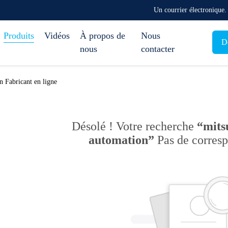
Un courrier électronique
Produits
Vidéos
À propos de
Nous
D
nous
contacter
n Fabricant en ligne
Désolé ! Votre recherche
“mitsu
automation”
Pas de corres