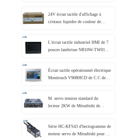
d'interface d'opérateur
24V écran tactile d'affichage à
cristaux liquides de couleur de
pouce GS2110-WTBD TFT de C.C
Mitsubishi HMI 10
L'écran tactile industriel HMI de 7
pouces lambrisse NB10W-TW01B
interactif avec le manuel
Écran tactile opérationnel électrique
Monitouch V9080ICD de C.C de
FUJI HMI 24V de la série V9
M. servo tension standard du
lecteur 2KW de Mitsubishi de
moteur de MR-J4-200B de série de
J4
Série HC-KFS43 d'hectogramme de
moteur servo de Mitsubishi pour les