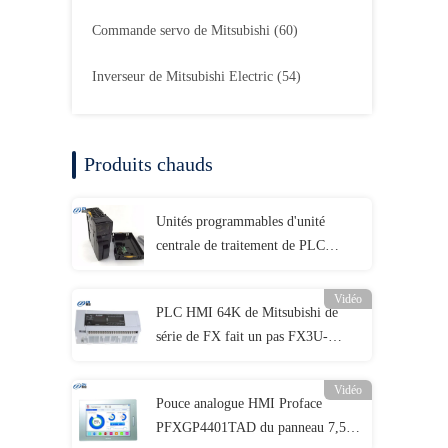
Commande servo de Mitsubishi
(60)
Inverseur de Mitsubishi Electric
(54)
Produits chauds
Unités programmables d'unité
centrale de traitement de PLC
CJ2M-CPU15 d'Omron de
contrôleur de logique
Vidéo
PLC HMI 64K de Mitsubishi de
série de FX fait un pas FX3U-
32MT/ES-A 100 - C.A. 240V
Vidéo
Pouce analogue HMI Proface
PFXGP4401TAD du panneau 7,5