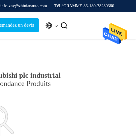
. info-zny@zhinianauto.com
TéLéGRAMME 86-180-38289380


emandez un devis
bishi plc industrial
pondance Produits