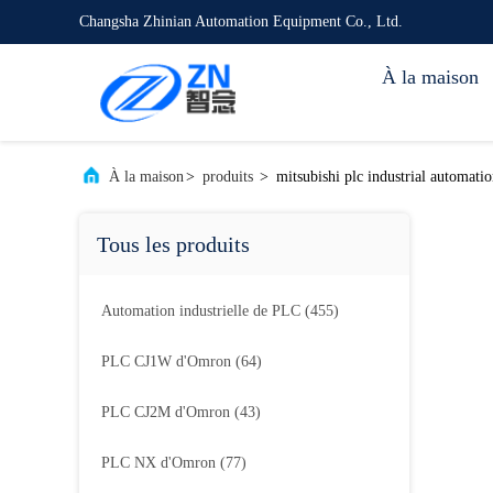
Changsha Zhinian Automation Equipment Co., Ltd.
À la maison
À la maison
>
produits
>
mitsubishi plc industrial automatio
Tous les produits
Automation industrielle de PLC
(455)
PLC CJ1W d'Omron
(64)
PLC CJ2M d'Omron
(43)
PLC NX d'Omron
(77)