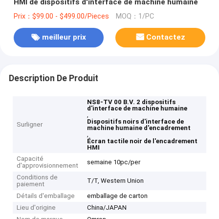
HMI de dispositifs d'interface de machine humaine
Prix：$99.00 - $499.00/Pieces
MOQ：1/PC
meilleur prix
Contactez
Description De Produit
NS8-TV 00 B.V. 2 dispositifs
d'interface de machine humaine
,
Dispositifs noirs d'interface de
Surligner
machine humaine d'encadrement
,
Écran tactile noir de l'encadrement
HMI
Capacité
semaine 10pc/per
d'approvisionnement
Conditions de
T/T, Western Union
paiement
Détails d'emballage
emballage de carton
Lieu d'origine
China/JAPAN