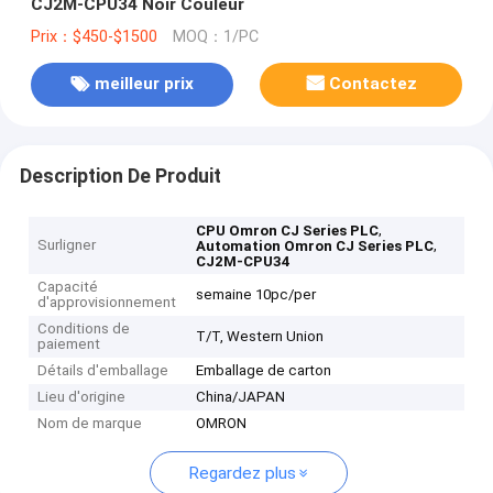
CJ2M-CPU34 Noir Couleur
Prix：$450-$1500
MOQ：1/PC
meilleur prix
Contactez
Description De Produit
,
CPU Omron CJ Series PLC
Surligner
,
Automation Omron CJ Series PLC
CJ2M-CPU34
Capacité
semaine 10pc/per
d'approvisionnement
Conditions de
T/T, Western Union
paiement
Détails d'emballage
Emballage de carton
Lieu d'origine
China/JAPAN
Nom de marque
OMRON
Regardez plus