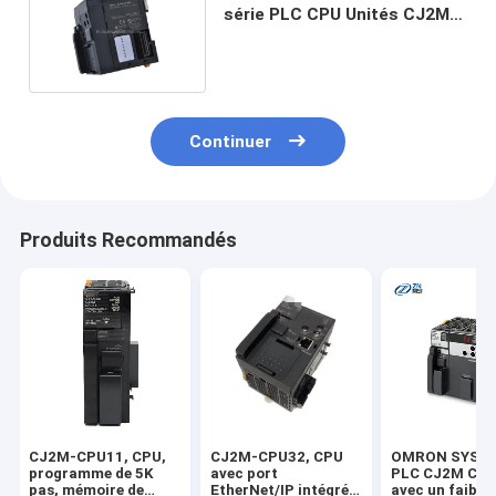
série PLC CPU Unités CJ2M-
CPU34 Noir Couleur
Continuer
Produits Recommandés
CJ2M-CPU11, CPU,
CJ2M-CPU32, CPU
OMRON SYSM
programme de 5K
avec port
PLC CJ2M CPU
pas, mémoire de
EtherNet/IP intégré,
avec un faible