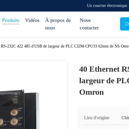
Un courrier électronique
Produits
Vidéos
À propos de
Nous
D
nous
contacter
t RS-232C 422 485 d'USB de largeur de PLC CJ2M-CPU33 62mm de NS Omr
40 Ethernet R
largeur de P
Omron
Lieu d'origine
Chi