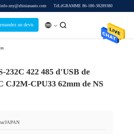
. info-zny@zhinianauto.com
TéLéGRAMME 86-180-38289380


emandez un devis
on
S-232C 422 485 d'USB de
LC CJ2M-CPU33 62mm de NS
na/JAPAN