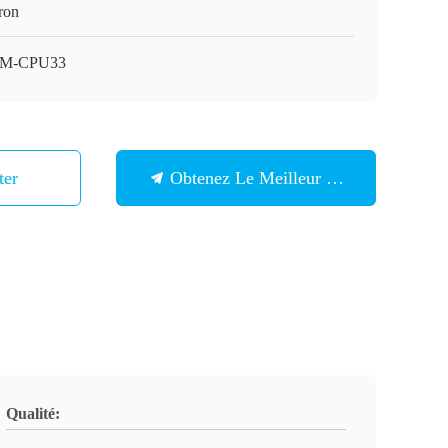
ron
2M-CPU33
ter
Obtenez Le Meilleur Prix
Qualité: