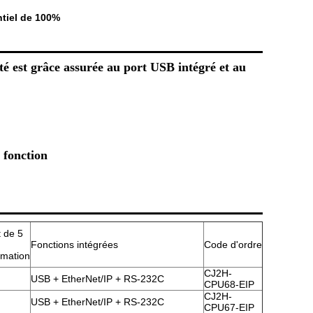
tiel de 100%
é est grâce assurée au port USB intégré et au
 fonction
 de 5
Fonctions intégrées
Code d'ordre
mation
CJ2H-
USB + EtherNet/IP + RS-232C
CPU68-EIP
CJ2H-
USB + EtherNet/IP + RS-232C
CPU67-EIP