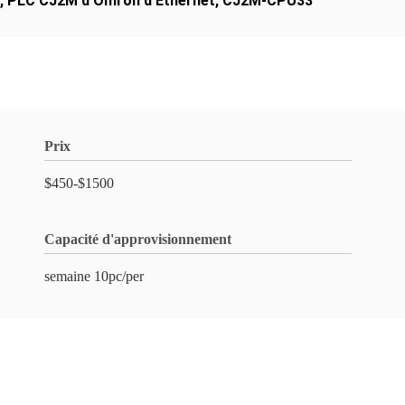
,
PLC CJ2M d'Omron d'Ethernet
,
CJ2M-CPU33
Prix
$450-$1500
Capacité d'approvisionnement
semaine 10pc/per