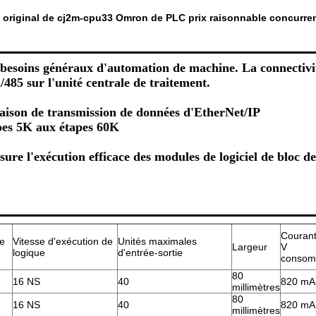
original de cj2m-cpu33 Omron de PLC prix raisonnable concurren
s besoins généraux d'automation de machine. La connectivit
/485 sur l'unité centrale de traitement.
iaison de transmission de données d'EtherNet/IP
pes 5K aux étapes 60K
ure l'exécution efficace des modules de logiciel de bloc de
Courant
de
Vitesse d'exécution de
Unités maximales
Largeur
V
logique
d'entrée-sortie
consom
80
16 NS
40
820 mA
millimètres
80
16 NS
40
820 mA
millimètres