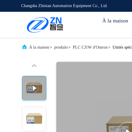
Changsha Zhinian Automation Equipment Co., Ltd.
À la maison
À la maison
>
produits
>
PLC CJ1W d'Omron
>
Unités spéc