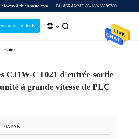
. info-zny@zhinianauto.com
TéLéGRAMME 86-180-38289380


emandez un devis
e contre-
les CJ1W-CT021 d'entrée-sortie
nité à grande vitesse de PLC
na/JAPAN