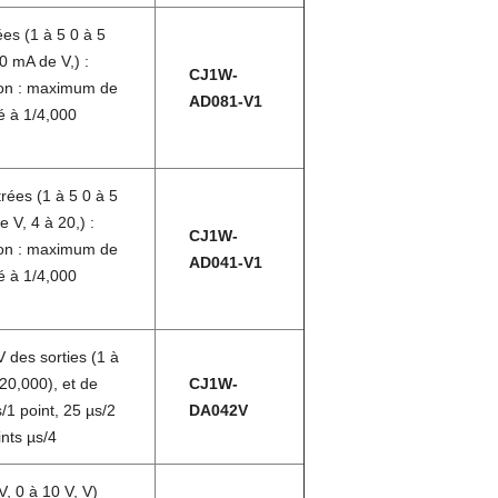
ées (1 à 5 0 à 5
0 mA de V,) :
CJ1W-
ion : maximum de
AD081-V1
é à 1/4,000
rées (1 à 5 0 à 5
e V, 4 à 20,) :
CJ1W-
ion : maximum de
AD041-V1
é à 1/4,000
 des sorties (1 à
/20,000), et de
CJ1W-
/1 point, 25 µs/2
DA042V
ints µs/4
V, 0 à 10 V, V)