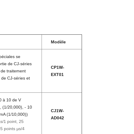
Modèle
péciales se
ortie de CJ-séries
CP1W-
 de traitement
EXT01
t de CJ-séries et
0 à 10 de V
, (1/20,000), - 10
CJ1W-
 mA (1/10,000))
AD042
s/1 point, 25
35 points µs/4