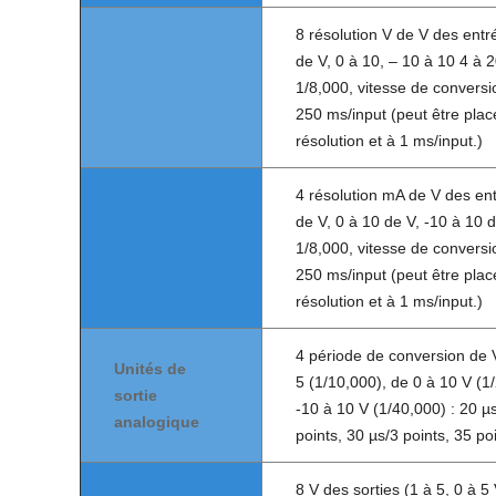
8 résolution V de V des entr
de V, 0 à 10, – 10 à 10 4 à 2
1/8,000, vitesse de convers
250 ms/input (peut être plac
résolution et à 1 ms/input.)
4 résolution mA de V des ent
de V, 0 à 10 de V, -10 à 10 d
1/8,000, vitesse de convers
250 ms/input (peut être plac
résolution et à 1 ms/input.)
4 période de conversion de V
Unités de
5 (1/10,000), de 0 à 10 V (1
sortie
-10 à 10 V (1/40,000) : 20 µs
analogique
points, 30 µs/3 points, 35 po
8 V des sorties (1 à 5, 0 à 5 