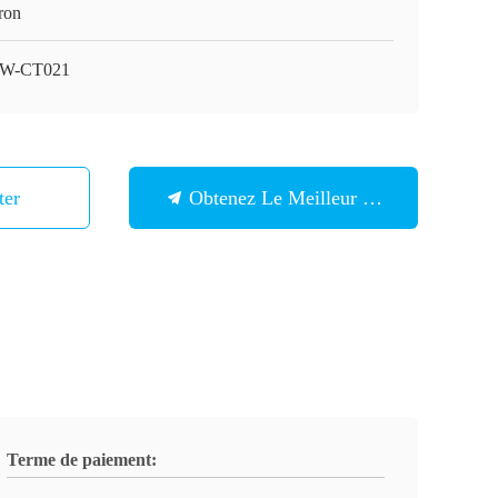
ron
1W-CT021
ter
Obtenez Le Meilleur Prix
Terme de paiement: