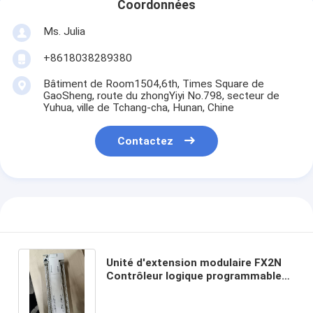
Coordonnées
Ms. Julia
+8618038289380
Bâtiment de Room1504,6th, Times Square de
GaoSheng, route du zhongYiyi No.798, secteur de
Yuhua, ville de Tchang-cha, Hunan, Chine
Contactez
Unité d'extension modulaire FX2N
Contrôleur logique programmable
FX2N-80MR-ES/UL PLC Nouveau
dans la boîte Bon prix et quantité