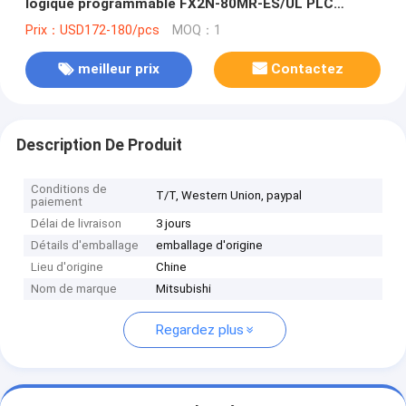
logique programmable FX2N-80MR-ES/UL PLC
Nouveau dans la boîte Bon prix et quantité
Prix：USD172-180/pcs
MOQ：1
meilleur prix
Contactez
Description De Produit
Conditions de
T/T, Western Union, paypal
paiement
Délai de livraison
3 jours
Détails d'emballage
emballage d'origine
Lieu d'origine
Chine
Nom de marque
Mitsubishi
Regardez plus