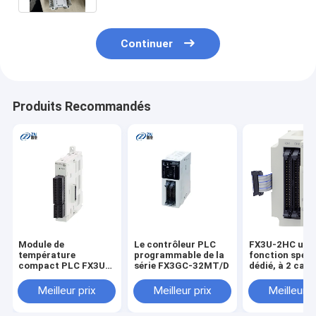
Continuer
Produits Recommandés
Module de
Le contrôleur PLC
FX3U-2HC un b
température
programmable de la
fonction spéci
compact PLC FX3U-
série FX3GC-32MT/D
dédié, à 2 can
4AD-TC-ADP
pour le compte
grande vitesse
Meilleur prix
Meilleur prix
Meilleur p