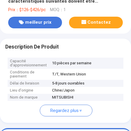
caractéristiques suivantes doivent être
respectées:1,5-2,2kW;3x380-480V;maximum:5,5A;
Prix：$126-$426/pc
MOQ：1
(1,5kW;4A);PROFINET;IP20 en stock
meilleur prix
Contactez
Description De Produit
Capacité
10 pièces par semaine
d'approvisionnement
Conditions de
T/T, Western Union
paiement
Délai de livraison
5-8 jours ouvrables
Lieu d'origine
Chine/Japon
Nom de marque
MITSUBISHI
Regardez plus