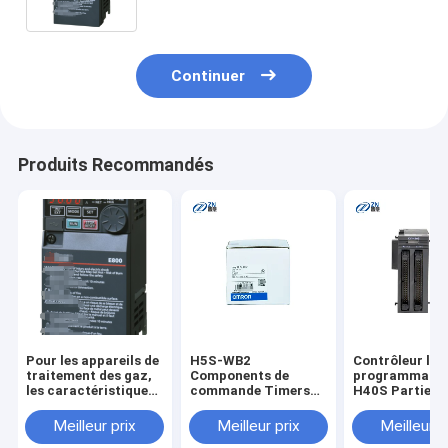
480V;maximum:5,5A;
(1,5kW;4A);PROFINET;IP20 en stock
Continuer
Produits Recommandés
Pour les appareils de
H5S-WB2
Contrôleur log
traitement des gaz,
Components de
programmable
les caractéristiques
commande Timers
H40S Parties 
suivantes doivent
Commutateur
commande
être
d'heure
industrielle ne
Meilleur prix
Meilleur prix
Meilleur p
respectées:0,75-1,5
originales