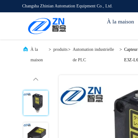
Changsha Zhinian Automation Equipment Co., Ltd.
À la maison
À la
>
produits
>
Automation industrielle
>
Capteu
maison
de PLC
E3Z-L6