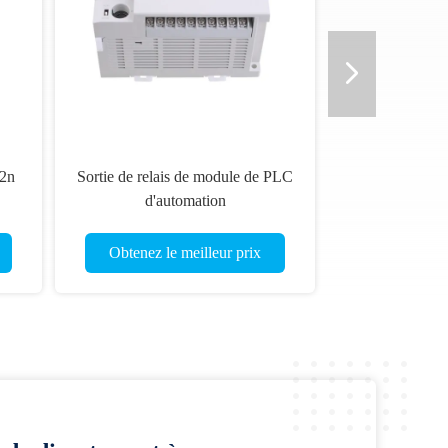
y2n
Sortie de relais de module de PLC
d'automation
industrielle/Mitsubishi de PLC de
FX3U-64MR/ES-A
Obtenez le meilleur prix