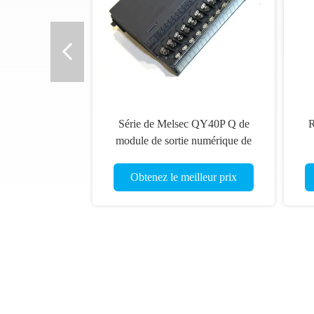
Série de Melsec QY40P Q de
R
module de sortie numérique de
MITSUBISHI transistor de 16
in
points
Obtenez le meilleur prix