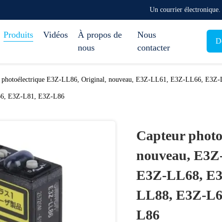
Un courrier électronique
Produits
Vidéos
À propos de
Nous
D
nous
contacter
r photoélectrique E3Z-LL86, Original, nouveau, E3Z-LL61, E3Z-LL66, E
6, E3Z-L81, E3Z-L86
Capteur photo
nouveau, E3Z
E3Z-LL68, E3
LL88, E3Z-L6
L86