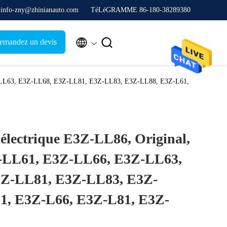
. info-zny@zhinianauto.com
TéLéGRAMME 86-180-38289380


emandez un devis
3Z-LL63, E3Z-LL68, E3Z-LL81, E3Z-LL83, E3Z-LL88, E3Z-L61,
électrique E3Z-LL86, Original,
-LL61, E3Z-LL66, E3Z-LL63,
Z-LL81, E3Z-LL83, E3Z-
1, E3Z-L66, E3Z-L81, E3Z-