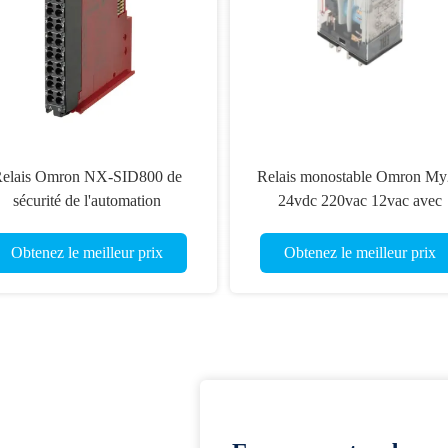
elais Omron NX-SID800 de
Relais monostable Omron M
sécurité de l'automation
24vdc 220vac 12vac avec
dustrielle PNP de PLC de NX
l'indicateur de LED
8IN
Obtenez le meilleur prix
Obtenez le meilleur prix