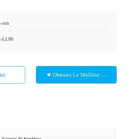
-ron
-LL86
ter
Obtenez Le Meilleur Prix
Source de lumière: