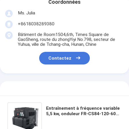
Coordonnées
Ms. Julia
+8618038289380
Bâtiment de Room1504,6th, Times Square de
GaoSheng, route du zhongYiyi No.798, secteur de
Yuhua, ville de Tchang-cha, Hunan, Chine
Contactez
Entraînement à fréquence variable
5,5 kw, onduleur FR-CS84-120-60
VFD, flambant neuf, dans sa boîte,
bon prix et quantité