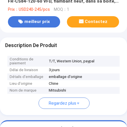
FR-CS84-120-60 VFD, flambant neuf, dans sa boîte,
bon prix et quantité
Prix：USD240-245/pcs
MOQ：1
meilleur prix
Contactez
Description De Produit
Conditions de
T/T, Western Union, paypal
paiement
Délai de livraison
3 jours
Détails d'emballage
emballage d'origine
Lieu d'origine
Chine
Nom de marque
Mitsubishi
Regardez plus