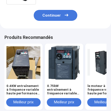
Continuer
Produits Recommandés
0.4KW entraînement
0.75kW
le moteur à
à fréquence variable
entraînement à
fréquence vari
haute performance
fréquence variable
haute perfor
FR-D720S-0.4K-CHT
haute performance
FR-A820-3.7K
Inverseur VFD Tout
FR-D720-0.75K
Inverter VFD T
Meilleur prix
Meilleur prix
Meilleur p
neuf dans la boîte
Inverteur VFD
neuf dans la b
Bon prix et quantité
Nouveau dans la
Bon prix et qua