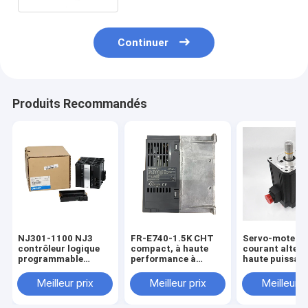
Continuer
Produits Recommandés
NJ301-1100 NJ3
FR-E740-1.5K CHT
Servo-moteur 
contrôleur logique
compact, à haute
courant altern
programmable
performance à
haute puissan
intégré
fréquence variable
RP353B de la s
EtherNet/IPTM
(VFD) de la série FR-
Mitsubishi
Meilleur prix
Meilleur prix
Meilleur p
jusqu'à 32
E700
MELSERVO-J
connexions en stock