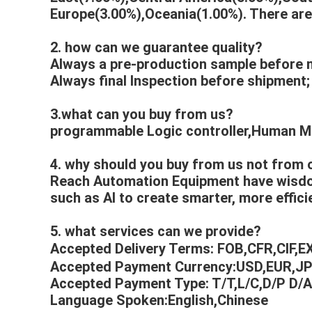
Europe(3.00%),Oceania(1.00%). There are t
2. how can we guarantee quality?
Always a pre-production sample before 
Always final Inspection before shipment;
3.what can you buy from us?
programmable Logic controller,Human Ma
4. why should you buy from us not from 
Reach Automation Equipment have wisdom
such as AI to create smarter, more effic
5. what services can we provide?
Accepted Delivery Terms: FOB,CFR,CIF,
Accepted Payment Currency:USD,EUR,J
Accepted Payment Type: T/T,L/C,D/P D/
Language Spoken:English,Chinese