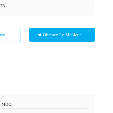
12B
ter
Obtenez Le Meilleur Prix
MOQ: