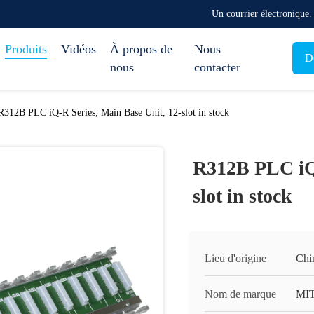
Un courrier électronique
Produits
Vidéos
À propos de
Nous
D
nous
contacter
R312B PLC iQ-R Series; Main Base Unit, 12-slot in stock
R312B PLC iQ-
slot in stock
Lieu d'origine
Chi
Nom de marque
MI