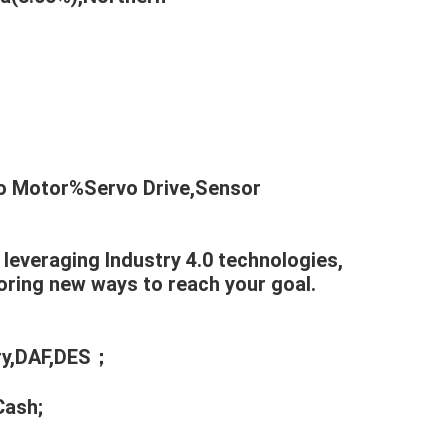
vo Motor%Servo Drive,Sensor
everaging Industry 4.0 technologies,
oring new ways to reach your goal.
ery,DAF,DES；
Cash;