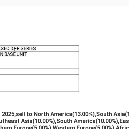
SEC IQ-R SERIES
N BASE UNIT
5
2
m 2025,sell to North America(13.00%),South Asia
utheast Asia(10.00%),South America(10.00%),Eas
thern Europe(5.00%),Western Europe(5.00%),Afri