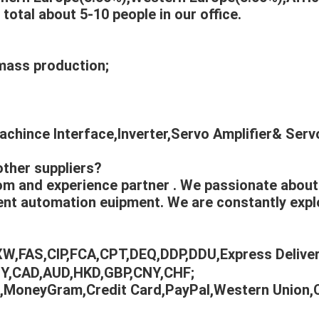
otal about 5-10 people in our office.
mass production;
chince Interface,Inverter,Servo Amplifier& Ser
other suppliers?
 and experience partner . We passionate about l
ient automation euipment. We are constantly expl
EXW,FAS,CIP,FCA,CPT,DEQ,DDP,DDU,Express Deliv
PY,CAD,AUD,HKD,GBP,CNY,CHF;
A,MoneyGram,Credit Card,PayPal,Western Union,