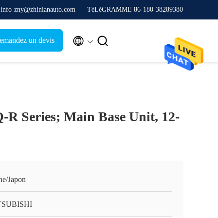
. info-zny@zhinianauto.com
TéLéGRAMME 86-180-38289380


emandez un devis
R Series; Main Base Unit, 12-
ne/Japon
TSUBISHI