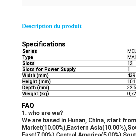
Description du produit
Specifications
Series
MEL
Type
MAI
Slots
12
Slots for Power Supply
1
Width (mm)
439
Height (mm)
101
Depth (mm)
32,
Weight (kg)
0,7
FAQ
1. who are we?
We are based in Hunan, China, start fro
Market(10.00%),Eastern Asia(10.00%),So
East(7.00%),Central America(5.00%),Sou