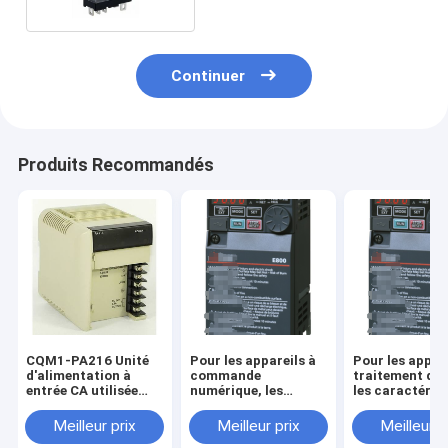
Continuer
Produits Recommandés
CQM1-PA216 Unité
Pour les appareils à
Pour les appar
d'alimentation à
commande
traitement des
entrée CA utilisée
numérique, les
les caractéris
pour
caractéristiques
suivantes doiv
l'automatisation
suivantes doivent
être
Meilleur prix
Meilleur prix
Meilleur p
industrielle ancienne
être respectées:1,5-
respectées:0,7