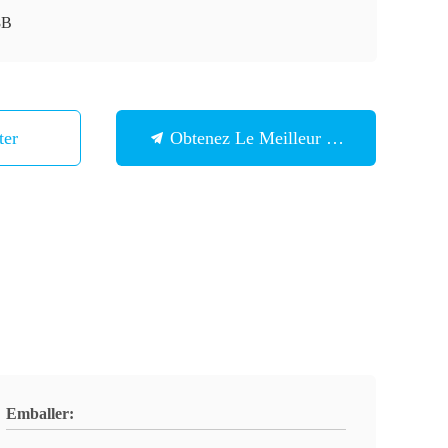
8B
ter
Obtenez Le Meilleur Prix
Emballer: