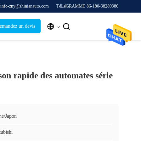
. info-zny@zhinianauto.com
TéLéGRAMME 86-180-38289380


emandez un devis
ison rapide des automates série
ne/Japon
tubishi