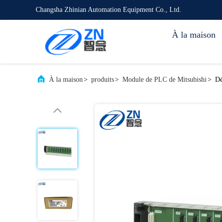
Changsha Zhinian Automation Equipment Co., Ltd.
À la maison
À la maison
>
produits
>
Module de PLC de Mitsubishi
>
Dé