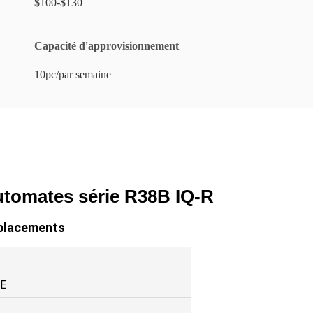
$100-$130
Capacité d'approvisionnement
10pc/par semaine
automates série R38B IQ-R
emplacements
LE