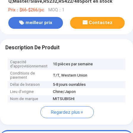
Q;Master/Slave,RS232,RS422/485port en stock
Prix：$66-$266/pc
MOQ：1
meilleur prix
Contactez
Description De Produit
Capacité
10 pièces par semaine
d'approvisionnement
Conditions de
T/T, Western Union
paiement
Délai de livraison
5-8 jours ouvrables
Lieu d'origine
Chine/Japon
Nom de marque
MITSUBISHI
Regardez plus