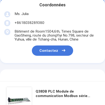
Coordonnées
Ms. Julia
+8618038289380
Bâtiment de Room1504,6th, Times Square de
GaoSheng, route du zhongYiyi No.798, secteur de
Yuhua, ville de Tchang-cha, Hunan, Chine
Contactez
Q38DB PLC Module de
communication Modbus série
Q;Master/Slave,RS232,RS422/485port
en stock