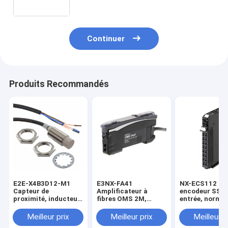
Continuer
Produits Recommandés
E2E-X4B3D12-M1
E3NX-FA41
NX-ECS112 1 x
Capteur de
Amplificateur à
encodeur SSI,
proximité, inducteur,
fibres OMS 2M,
entrée, norme 
nickel-laiton, corps
double écran
RS-422-A, lon
court, M12, blindé, 4
numérique, réglage
de données ma
Meilleur prix
Meilleur prix
Meilleur p
mm, CC, 3 fils, PNP
intelligent, PNP,
bits, connecte