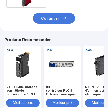
Continuer
Produits Recommandés
NX-TC3406 Unité de
NX-SID800
NX-PF0730 Uni
contrôle de
contrôleur PLC 8
d'alimentation
température PLC À
Entrées numériques
électrique pou
vendre
de sécurité Livraison
Omron
rapide
Meilleur prix
Meilleur prix
Meilleur p